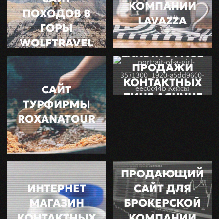
КОМПАНИИ
ПОХОДОВ В
LAVAZZA
ГОРЫ
WOLFTRAVEL
LANDING PAGE
ПРОДАЖИ
КОНТАКТНЫХ
САЙТ
ЛИНЗ ACUVUE
ТУРФИРМЫ
ROXANATOUR
ПРОДАЮЩИЙ
ИНТЕРНЕТ
САЙТ ДЛЯ
МАГАЗИН
БРОКЕРСКОЙ
КОНТАКТНЫХ
КОМПАНИИ