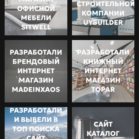
СТРОИТЕЛЬНОЙ
ОФИСНОЙ
КОМПАНИИ
МЕБЕЛИ
UYBUILDER
SITWELL
РАЗРАБОТАЛИ
РАЗРАБОТАЛИ
БРЕНДОВЫЙ
КНИЖНЫЙ
ИНТЕРНЕТ
ИНТЕРНЕТ
МАГАЗИН
МАГАЗИН
MADEINXAOS
TOPAR
РАЗРАБОТАЛИ
И ВЫВЕЛИ В
САЙТ
ТОП ПОИСКА
КАТАЛОГ
САЙТ